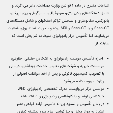
اقدامات مندرج در ماده 1 قوانین وزارت بهداشت، داير می2گردد و
شامل دستگاه‌های راديولوژی، سونوگرافی، ماموگرافی، پری اپيكال،
پانوركس، سفالومتری و سنجش تراكم استخوان و شامل دستگاه‌های
Scan‐CT و يا Scan‐CT و MRI بوده و بصورت شبانه روزی فعاليت
می‌نمایند. اما تأسیس مرکز رادیولوژی منوط به شرایطی است که
عبارتند از:
اجازه تأسیس موسسه رادیولوژی به اشخاص حقیقی، حقوقی،
موسسات خیریه و شرکت‌های تعاونی خدمات بهداشتی، درمانی
با تصویب کمیسیون قانونی و پس از اخذ موافقت اصولی از
وزارت مربوطه داده می‌شود.
موسس مرکز می‌بایست مدرک تخصصی رادیولوژی، PhD،
کارشناسی ارشد و یا کارشناسی رادیولوژی را داشته باشد.
در زمان تأسیس و تمدید پروانه تأسیس ارائه گواهی عدم
اعتیاد به مواد مخدر و نیز گواهی عدم سوء پیشینه کیفری