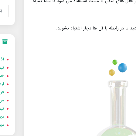
فعل های منفی یا مثبت استفاده می شود تا شما گمراه
تا در رابطه با آن ها دچار اشتباه نشوید.
آذر 02
تير 02
خردا
ارد
فرور
مردا
تير 01
دی 00
مهر 0