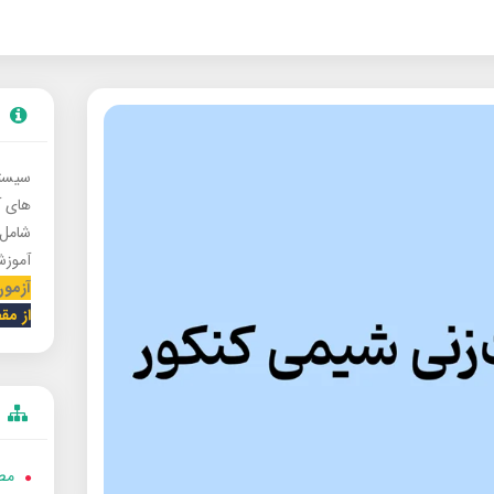
سیستم
های 
شامل 
آموزش
آزمون
از مق
مط