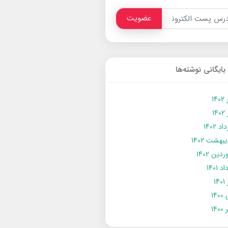
عضویت
بایگانی نوشته‌ها
14
14
د 1402
يبهشت 1402
دین 1402
د 1401
14
14
140