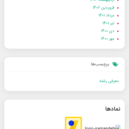
فروردین 1402
مرداد 1401
تير 1401
دی 1400
مهر 1400
برچسب‌ها
معرفی رشته
نمادها